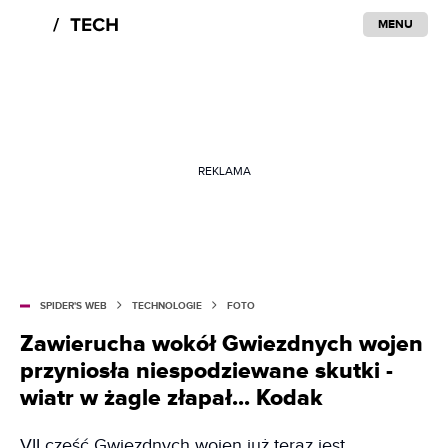
MENU
REKLAMA
SPIDER'S WEB
TECHNOLOGIE
FOTO
Zawierucha wokół Gwiezdnych wojen
przyniosła niespodziewane skutki -
wiatr w żagle złapał... Kodak
VII część Gwiezdnych wojen już teraz jest