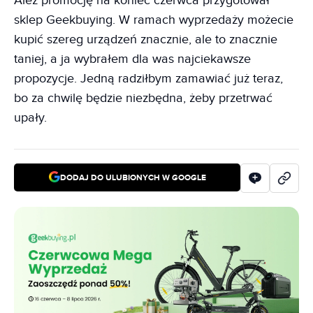
Ależ promocję na koniec czerwca przygotował
sklep Geekbuying. W ramach wyprzedaży możecie
kupić szereg urządzeń znacznie, ale to znacznie
taniej, a ja wybrałem dla was najciekawsze
propozycje. Jedną radziłbym zamawiać już teraz,
bo za chwilę będzie niezbędna, żeby przetrwać
upały.
DODAJ DO ULUBIONYCH W GOOGLE