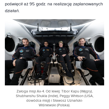
poświęcił aż 95 godz. na realizację zaplanowanych
działań.
Załoga misji Ax-4. Od lewej: Tibor Kapu (Węgry),
Shubhanshu Shukla (Indie), Peggy Whitson (USA,
dowódca misji) i Sławosz Uznański-
Wiśniewski (Polska).