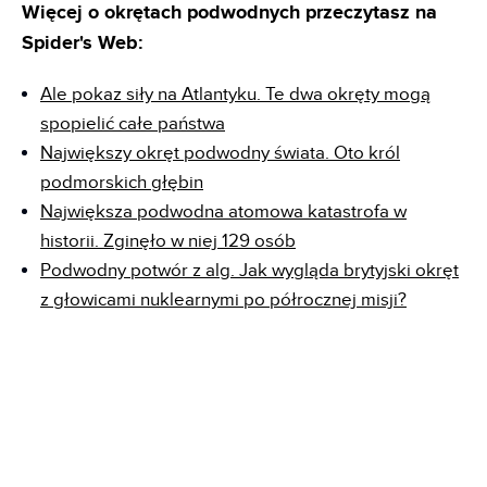
Więcej o okrętach podwodnych przeczytasz na
Spider's Web:
Ale pokaz siły na Atlantyku. Te dwa okręty mogą
spopielić całe państwa
Największy okręt podwodny świata. Oto król
podmorskich głębin
Największa podwodna atomowa katastrofa w
historii. Zginęło w niej 129 osób
Podwodny potwór z alg. Jak wygląda brytyjski okręt
z głowicami nuklearnymi po półrocznej misji?