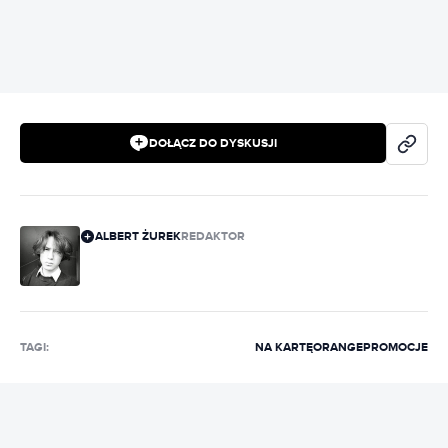
DOŁĄCZ DO DYSKUSJI
ALBERT ŻUREK
REDAKTOR
TAGI:
NA KARTĘ
ORANGE
PROMOCJE