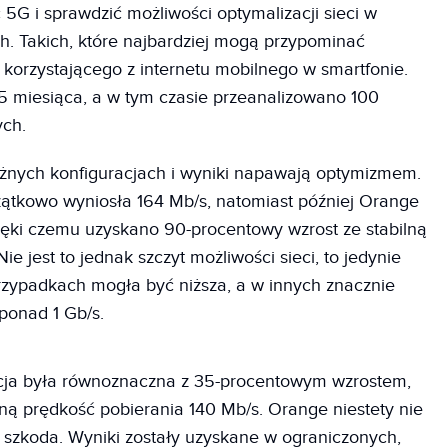
5G i sprawdzić możliwości optymalizacji sieci w
h. Takich, które najbardziej mogą przypominać
korzystającego z internetu mobilnego w smartfonie.
1,5 miesiąca, a w tym czasie przeanalizowano 100
ych.
nych konfiguracjach i wyniki napawają optymizmem.
zątkowo wyniosła 164 Mb/s, natomiast później Orange
zięki czemu uzyskano 90-procentowy wzrost ze stabilną
ie jest to jednak szczyt możliwości sieci, to jedynie
przypadkach mogła być niższa, a w innych znacznie
ponad 1 Gb/s.
cja była równoznaczna z 35-procentowym wzrostem,
ą prędkość pobierania 140 Mb/s. Orange niestety nie
a szkoda. Wyniki zostały uzyskane w ograniczonych,