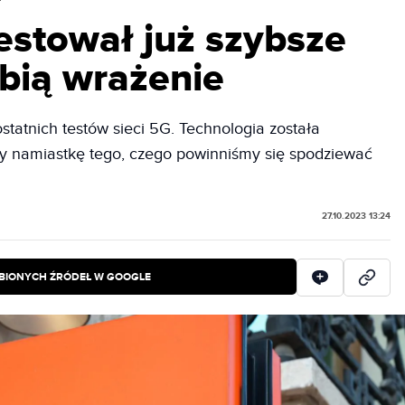
estował już szybsze
obią wrażenie
tatnich testów sieci 5G. Technologia została
my namiastkę tego, czego powinniśmy się spodziewać
27.10.2023 13:24
BIONYCH ŹRÓDEŁ W GOOGLE