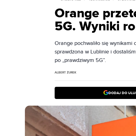
Orange przet
5G. Wyniki r
Orange pochwaliło się wynikami os
sprawdzona w Lublinie i dostaliś
po „prawdziwym 5G”.
ALBERT ŻUREK
DODAJ DO ULU