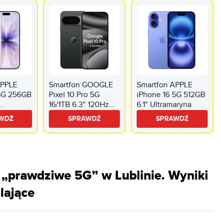
APPLE
Smartfon GOOGLE
Smartfon APPLE
 5G 256GB
Pixel 10 Pro 5G
iPhone 16 5G 512GB
16/1TB 6.3" 120Hz
6.1" Ultramaryna
y
Obsydian
WDŹ
SPRAWDŹ
SPRAWDŹ
 „prawdziwe 5G” w Lublinie. Wyniki
lające