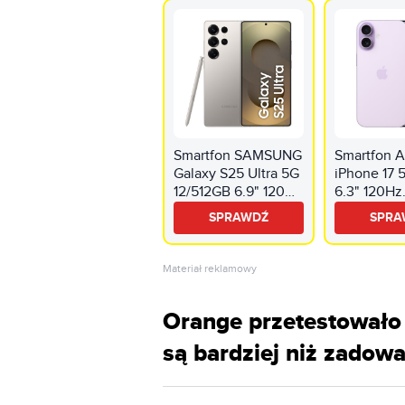
Smartfon SAMSUNG
Smartfon 
Galaxy S25 Ultra 5G
iPhone 17
12/512GB 6.9" 120Hz
6.3" 120Hz
Szary SM-S938
Lawendow
SPRAWDŹ
SPRA
Materiał reklamowy
Orange przetestowało
są bardziej niż zadowa