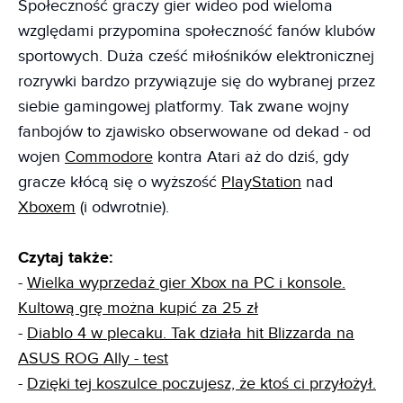
Społeczność graczy gier wideo pod wieloma
względami przypomina społeczność fanów klubów
sportowych. Duża cześć miłośników elektronicznej
rozrywki bardzo przywiązuje się do wybranej przez
siebie gamingowej platformy. Tak zwane wojny
fanbojów to zjawisko obserwowane od dekad - od
wojen
Commodore
kontra Atari aż do dziś, gdy
gracze kłócą się o wyższość
PlayStation
nad
Xboxem
(i odwrotnie).
Czytaj także:
-
Wielka wyprzedaż gier Xbox na PC i konsole.
Kultową grę można kupić za 25 zł
-
Diablo 4 w plecaku. Tak działa hit Blizzarda na
ASUS ROG Ally - test
-
Dzięki tej koszulce poczujesz, że ktoś ci przyłożył.