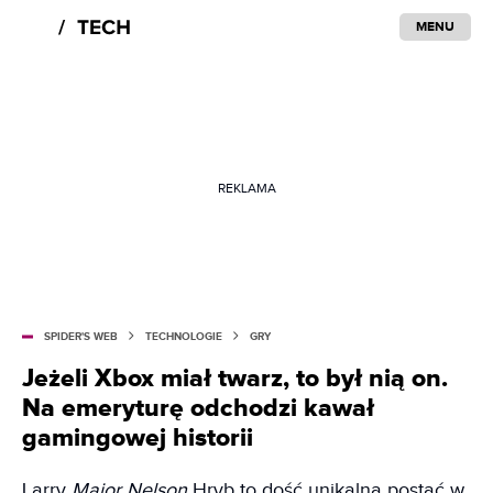
MENU
REKLAMA
SPIDER'S WEB
TECHNOLOGIE
GRY
Jeżeli Xbox miał twarz, to był nią on.
Na emeryturę odchodzi kawał
gamingowej historii
Larry
Major Nelson
Hryb to dość unikalna postać w