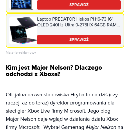
SPRAWDŹ
Laptop PREDATOR Helios PH16-73 16"
OLED 240Hz Ultra 9-275HX 64GB RAM
1TB SSD GeForce RTX5070Ti DLSS 4
Windows 11 Professional
SPRAWDŹ
Materiał reklamowy
Kim jest Major Nelson? Dlaczego
odchodzi z Xboxa?
Oficjalna nazwa stanowiska Hryba to na dziś (czy
raczej: aż do teraz) dyrektor programowania dla
sieci gier Xbox Live firmy Microsoft. Jego blog
Major Nelson daje wgląd w działania działu Xbox
firmy Microsoft. Wybrał Gamertag
Major Nelson
na