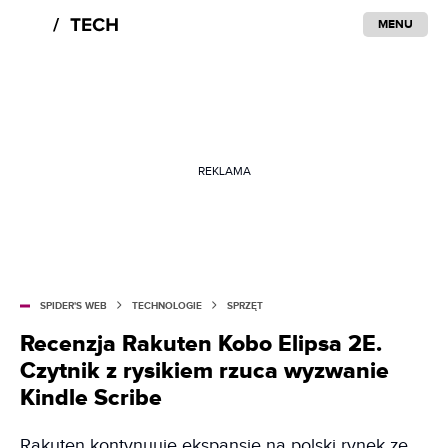
MENU
REKLAMA
SPIDER'S WEB
TECHNOLOGIE
SPRZĘT
Recenzja Rakuten Kobo Elipsa 2E.
Czytnik z rysikiem rzuca wyzwanie
Kindle Scribe
Rakuten kontynuuje ekspansję na polski rynek ze