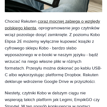
Chociaż Rakuten
coraz mocniej zabiega o względy
polskiego klienta
, oprogramowanie jego czytników
wciąż pozostaje dosyć zamknięte. Z poziomu Kobo
Elipsa 2E możemy wyłącznie kupować książki z
cyfrowego sklepu Kobo - bardzo słabo
wyposażonego w e-booki w naszym języku - bądź
wrzucać na niego własne pliki w różnych
formatach. Przesyłu można dokonać po kablu USB-
C albo wykorzystując platformę Dropbox. Rakuten
deklaruje wdrożenie Google Drive w przyszłości.
Niestety, czytniki Kobo w dalszym ciągu nie
wspierają takich platform jak Legimi, EmpikGO czy
Storytel. W ten sposób konkurencja w postaci