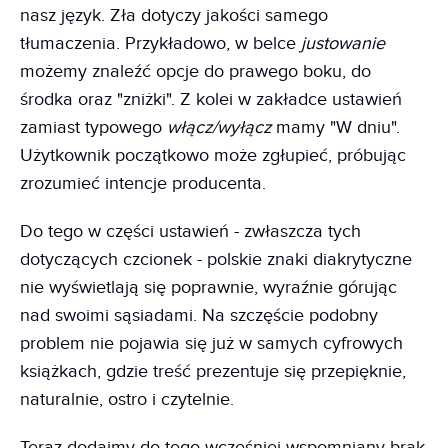
nasz język. Zła dotyczy jakości samego
tłumaczenia. Przykładowo, w belce
justowanie
możemy znaleźć opcje do prawego boku, do
środka oraz "zniżki". Z kolei w zakładce ustawień
zamiast typowego
włącz/wyłącz
mamy "W dniu".
Użytkownik początkowo może zgłupieć, próbując
zrozumieć intencje producenta.
Do tego w części ustawień - zwłaszcza tych
dotyczących czcionek - polskie znaki diakrytyczne
nie wyświetlają się poprawnie, wyraźnie górując
nad swoimi sąsiadami. Na szczęście podobny
problem nie pojawia się już w samych cyfrowych
książkach, gdzie treść prezentuje się przepięknie,
naturalnie, ostro i czytelnie.
Teraz dodajmy do tego wcześniej wspomniany brak