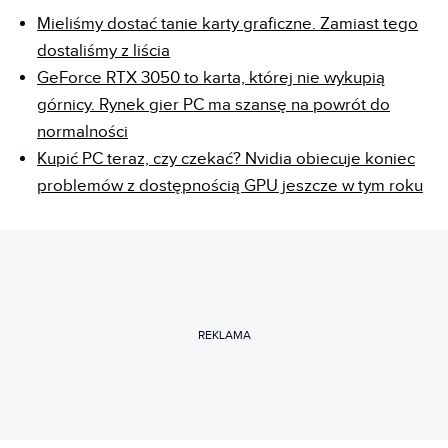
Mieliśmy dostać tanie karty graficzne. Zamiast tego
dostaliśmy z liścia
GeForce RTX 3050 to karta, której nie wykupią
górnicy. Rynek gier PC ma szansę na powrót do
normalności
Kupić PC teraz, czy czekać? Nvidia obiecuje koniec
problemów z dostępnością GPU jeszcze w tym roku
REKLAMA