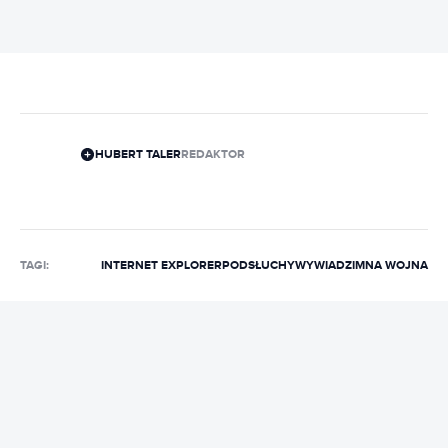
HUBERT TALER
REDAKTOR
TAGI:
INTERNET EXPLORER
PODSŁUCHY
WYWIAD
ZIMNA WOJNA
REKLAMA