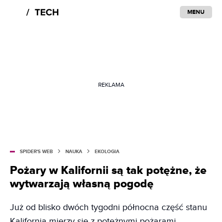
MENU
REKLAMA
SPIDER'S WEB
NAUKA
EKOLOGIA
Pożary w Kalifornii są tak potężne, że
wytwarzają własną pogodę
Już od blisko dwóch tygodni północna część stanu
Kalifornia mierzy się z potężnymi pożarami.