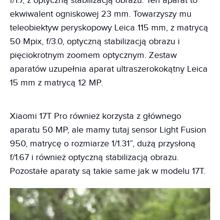
f/1.7, z optyczną stabilizacją obrazu. Ten aparat to
ekwiwalent ogniskowej 23 mm. Towarzyszy mu
teleobiektyw peryskopowy Leica 115 mm, z matrycą
50 Mpix, f/3.0, optyczną stabilizacją obrazu i
pięciokrotnym zoomem optycznym. Zestaw
aparatów uzupełnia aparat ultraszerokokątny Leica
15 mm z matrycą 12 MP.
Xiaomi 17T Pro również korzysta z głównego
aparatu 50 MP, ale mamy tutaj sensor Light Fusion
950, matrycę o rozmiarze 1/1.31”, dużą przysłoną
f/1.67 i również optyczną stabilizacją obrazu.
Pozostałe aparaty są takie same jak w modelu 17T.