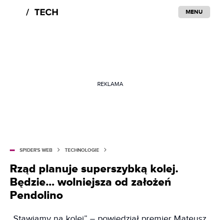
MENU
REKLAMA
SPIDER'S WEB
TECHNOLOGIE
Rząd planuje superszybką kolej.
Będzie... wolniejsza od założeń
Pendolino
„Stawiamy na kolej” – powiedział premier Mateusz