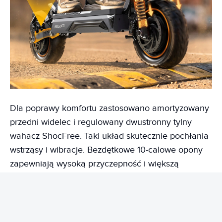
Dla poprawy komfortu zastosowano amortyzowany
przedni widelec i regulowany dwustronny tylny
wahacz ShocFree. Taki układ skutecznie pochłania
wstrząsy i wibracje. Bezdętkowe 10-calowe opony
zapewniają wysoką przyczepność i większą
odporność na przebicia. Żadna nawierzchnia nie
jest mu straszna. Możecie wyruszyć na szutry,
nierówne chodniki, ale i mieszany teren nie stanowi
żadnego wyzwania. Hulajnoga Ausom K20 Pro