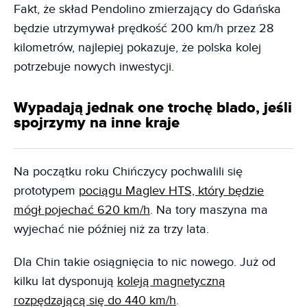
Fakt, że skład Pendolino zmierzający do Gdańska
będzie utrzymywał prędkość 200 km/h przez 28
kilometrów, najlepiej pokazuje, że polska kolej
potrzebuje nowych inwestycji.
Wypadają jednak one trochę blado, jeśli
spojrzymy na inne kraje
Na początku roku Chińczycy pochwalili się
prototypem
pociągu Maglev HTS, który będzie
mógł pojechać 620 km/h
. Na tory maszyna ma
wyjechać nie później niż za trzy lata.
Dla Chin takie osiągnięcia to nic nowego. Już od
kilku lat dysponują
koleją magnetyczną
rozpędzającą się do 440 km/h
.