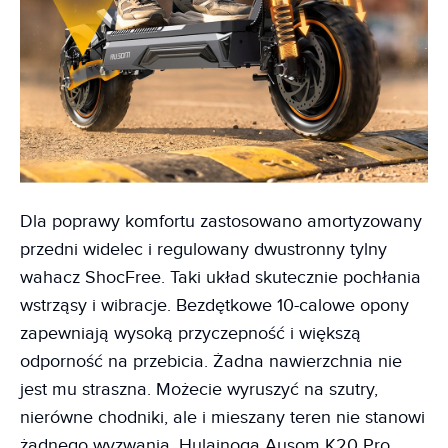
Dla poprawy komfortu zastosowano amortyzowany
przedni widelec i regulowany dwustronny tylny
wahacz ShocFree. Taki układ skutecznie pochłania
wstrząsy i wibracje. Bezdętkowe 10-calowe opony
zapewniają wysoką przyczepność i większą
odporność na przebicia. Żadna nawierzchnia nie
jest mu straszna. Możecie wyruszyć na szutry,
nierówne chodniki, ale i mieszany teren nie stanowi
żadnego wyzwania. Hulajnoga Ausom K20 Pro