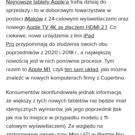
Najnowsze tablety Apple’a
trafią dzisiaj do
sprzedaży i to w doborowym towarzystwie w
postaci
iMaków
z 24-calowymi wyświetlaczami oraz
nowego
Apple TV 4K ze złączem HDMI 2.1
. Co
ciekawe, nowe urządzenia z linii
iPad
Pro
przypominają do złudzenia swoich obu
poprzedników z 2020 i 2018 r., a największą
nowością jest w nich ponownie procesor. Tym
razem to
Apple M1
, czyli
ten sam układ
, jaki można
znaleźć w nowych komputerach firmy z Cupertino.
Konsumentów skonfundowała jednak informacja,
że większy z tych nowych tabletów nie będzie miał
identycznych wymiarów, jak jego poprzednik (tak
jak ma to miejsce w przypadku modelu z 11-
calowym wyświetlaczem). Ze względu na
zastosowanie panelu typu Mini LED w iPadzie Pro