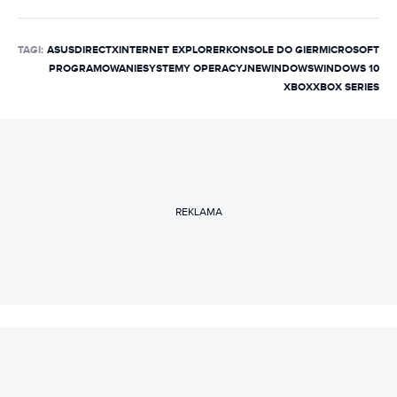
TAGI:
ASUS
DIRECTX
INTERNET EXPLORER
KONSOLE DO GIER
MICROSOFT
PROGRAMOWANIE
SYSTEMY OPERACYJNE
WINDOWS
WINDOWS 10
XBOX
XBOX SERIES
REKLAMA