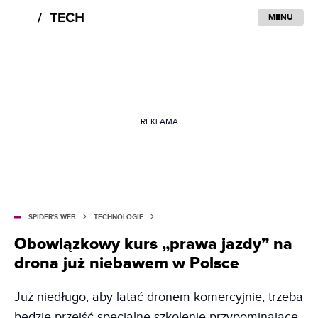
MENU
REKLAMA
SPIDER'S WEB
TECHNOLOGIE
Obowiązkowy kurs „prawa jazdy” na
drona już niebawem w Polsce
Już niedługo, aby latać dronem komercyjnie, trzeba
będzie przejść specjalne szkolenie przypominające