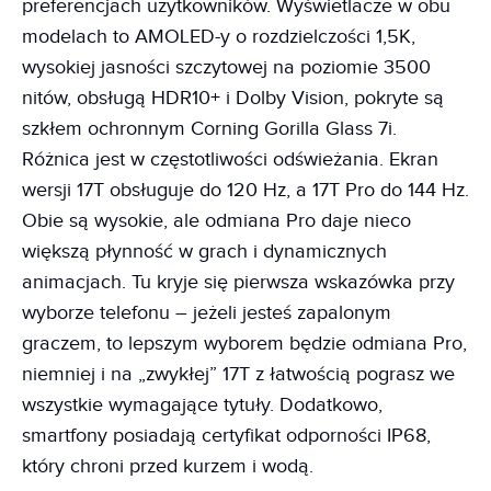
preferencjach użytkowników. Wyświetlacze w obu
modelach to AMOLED-y o rozdzielczości 1,5K,
wysokiej jasności szczytowej na poziomie 3500
nitów, obsługą HDR10+ i Dolby Vision, pokryte są
szkłem ochronnym Corning Gorilla Glass 7i.
Różnica jest w częstotliwości odświeżania. Ekran
wersji 17T obsługuje do 120 Hz, a 17T Pro do 144 Hz.
Obie są wysokie, ale odmiana Pro daje nieco
większą płynność w grach i dynamicznych
animacjach. Tu kryje się pierwsza wskazówka przy
wyborze telefonu – jeżeli jesteś zapalonym
graczem, to lepszym wyborem będzie odmiana Pro,
niemniej i na „zwykłej” 17T z łatwością pograsz we
wszystkie wymagające tytuły. Dodatkowo,
smartfony posiadają certyfikat odporności IP68,
który chroni przed kurzem i wodą.