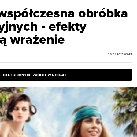
współczesna obróbka
jnych - efekty
ą wrażenie
26.01.2015 09:45
 DO ULUBIONYCH ŹRÓDEŁ W GOOGLE