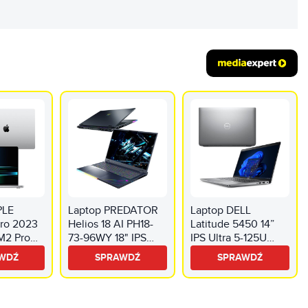
PLE
Laptop PREDATOR
Laptop DELL
ro 2023
Helios 18 AI PH18-
Latitude 5450 14”
 M2 Pro
73-96WY 18" IPS
IPS Ultra 5-125U
1TB SSD
Ultra 9-275HX 64GB
8GB RAM 512GB
WDŹ
SPRAWDŹ
SPRAWDŹ
brny
RAM 1TB SSD
SSD Windows 11
GeForce RTX5090
Professional,
DLSS 4 Windows 11
Funkcje AI
Professional,