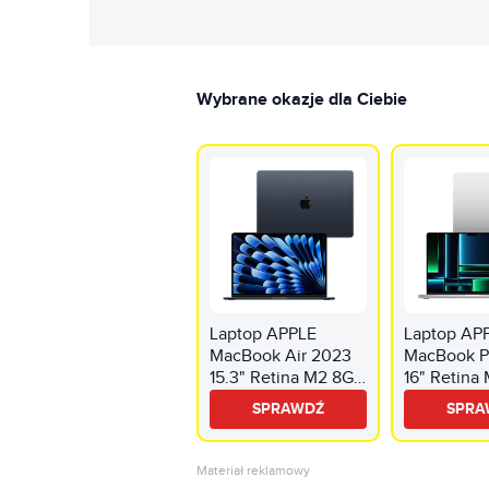
Wybrane okazje dla Ciebie
Laptop APPLE
Laptop AP
MacBook Air 2023
MacBook P
15.3" Retina M2 8GB
16" Retina
RAM 512GB SSD
16GB RAM 
SPRAWDŹ
SPRA
macOS Północ
macOS Sre
Materiał reklamowy