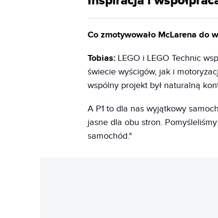
Inspiracja i współprac
Co zmotywowało McLarena do w
Tobias:
LEGO i LEGO Technic wspó
świecie wyścigów, jak i motoryzacj
wspólny projekt był naturalną kon
A P1 to dla nas wyjątkowy samochó
jasne dla obu stron. Pomyśleliśmy
samochód."