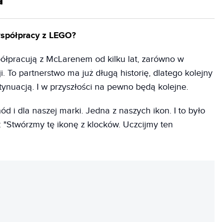
a
spółpracy z LEGO?
łpracują z McLarenem od kilku lat, zarówno w
i. To partnerstwo ma już długą historię, dlatego kolejny
tynuacją. I w przyszłości na pewno będą kolejne.
d i dla naszej marki. Jedna z naszych ikon. I to było
: "Stwórzmy tę ikonę z klocków. Uczcijmy ten
REKLAMA