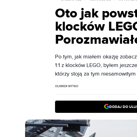
Oto jak pows
klocków LEGO 
Porozmawiałe
Po tym, jak miałem okazję zobac
1:1 z klocków LEGO, byłem jeszcz
którzy stoją za tym niesamowitym
OLIWIER NYTKO
DODAJ DO ULU