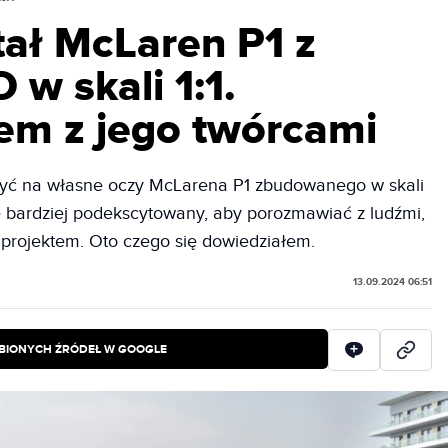
tał McLaren P1 z
w skali 1:1.
m z jego twórcami
zyć na własne oczy McLarena P1 zbudowanego w skali
e bardziej podekscytowany, aby porozmawiać z ludźmi,
 projektem. Oto czego się dowiedziałem.
13.09.2024 06:51
BIONYCH ŹRÓDEŁ W GOOGLE