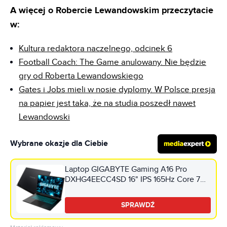
A więcej o Robercie Lewandowskim przeczytacie
w:
Kultura redaktora naczelnego, odcinek 6
Football Coach: The Game anulowany. Nie będzie
gry od Roberta Lewandowskiego
Gates i Jobs mieli w nosie dyplomy. W Polsce presja
na papier jest taka, że na studia poszedł nawet
Lewandowski
Wybrane okazje dla Ciebie
Laptop GIGABYTE Gaming A16 Pro
DXHG4EECC4SD 16" IPS 165Hz Core 7
240H 32GB RAM 1TB SSD GeForce
5070Ti DLSS 4
SPRAWDŹ