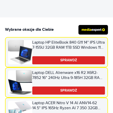
Wybrane okazje dla Ciebie
Laptop HP EliteBook 840 G11 14" IPS Ultra
7-155U 32GB RAM 1TB SSD Windows 11
Professional, Funkcje AI
SPRAWDŹ
Laptop DELL Alienware x16 R2 X6R2-
7852 16" 240Hz Ultra 9-185H 32GB RAM
1TB SSD GeForce RTX4080 DLSS 3
Windows 11 Home, Funkcje AI
SPRAWDŹ
Laptop ACER Nitro V 14 AI ANV14-62
14.5" IPS 165Hz Ryzen AI 7 350 32GB