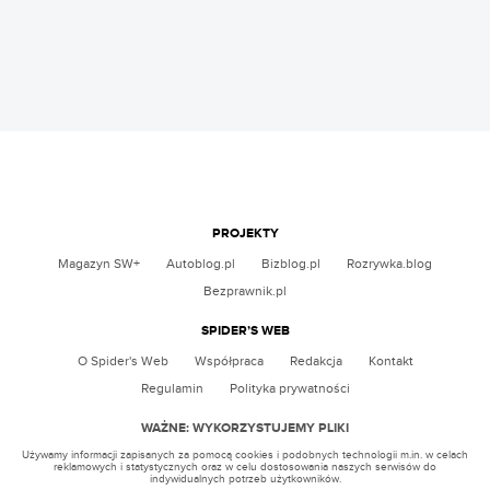
PROJEKTY
Magazyn SW+
Autoblog.pl
Bizblog.pl
Rozrywka.blog
Bezprawnik.pl
SPIDER’S WEB
O Spider's Web
Współpraca
Redakcja
Kontakt
Regulamin
Polityka prywatności
WAŻNE: WYKORZYSTUJEMY PLIKI
Używamy informacji zapisanych za pomocą cookies i podobnych technologii m.in. w celach
reklamowych i statystycznych oraz w celu dostosowania naszych serwisów do
indywidualnych potrzeb użytkowników.