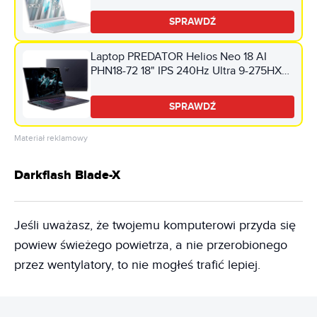
RAM 2TB SSD GeForce RTX5050 DLSS 4
Windows 11 Professional
SPRAWDŹ
Laptop PREDATOR Helios Neo 18 AI
PHN18-72 18" IPS 240Hz Ultra 9-275HX
16GB RAM 1TB SSD GeForce RTX5070
DLSS 4 Windows 11 Professional
SPRAWDŹ
Materiał reklamowy
Darkflash Blade-X
Jeśli uważasz, że twojemu komputerowi przyda się
powiew świeżego powietrza, a nie przerobionego
przez wentylatory, to nie mogłeś trafić lepiej.