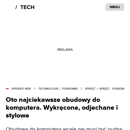
MENU
REKLAMA
SPIDER'S WEB
TECHNOLOGIE
/
PORADNIKI
SPRZĘT
/
SPRZĘT - PORADNIKI
Oto najciekawsze obudowy do
komputera. Wykręcone, odjechane i
stylowe
Obudowa do komputera wcale nie musi być nudna.