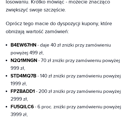
losowaniu. Krótko mówiąc - możecie znacząco
zwiększyć swoje szczęście.
Oprócz tego macie do dyspozycji kupony, które
obniżają wartość zamówień:
B4EW67HN
- daje 40 zł zniżki przy zamówieniu
powyżej 499 zł,
N2Q1MNGN
- 70 zł zniżki przy zamówieniu powyżej
999 zł,
STD4MQ7B
- 140 zł zniżki przy zamówieniu powyżej
1999 zł,
FPZBADD1
- 200 zł zniżki przy zamówieniu powyżej
2999 zł,
FU5QILC6
- 6 proc. zniżki przy zamówieniu powyżej
3999 zł,