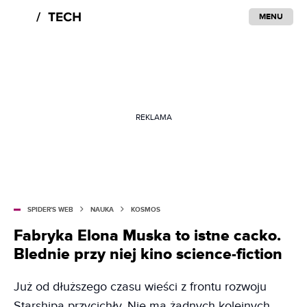
MENU
REKLAMA
SPIDER'S WEB
NAUKA
KOSMOS
Fabryka Elona Muska to istne cacko.
Blednie przy niej kino science-fiction
Już od dłuższego czasu wieści z frontu rozwoju
Starshipa przycichły. Nie ma żadnych kolejnych