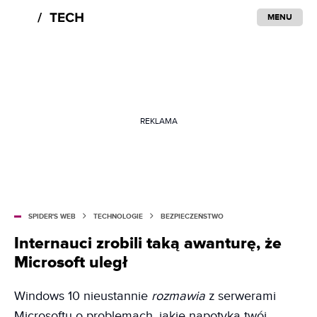
MENU
REKLAMA
SPIDER'S WEB
TECHNOLOGIE
BEZPIECZEŃSTWO
Internauci zrobili taką awanturę, że
Microsoft uległ
Windows 10 nieustannie
rozmawia
z serwerami
Microsoftu o problemach, jakie napotyka twój