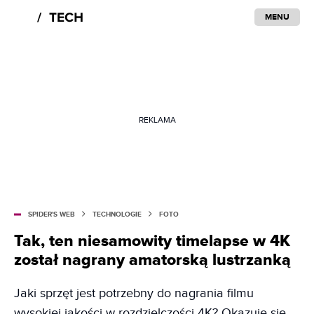
MENU
REKLAMA
SPIDER'S WEB
TECHNOLOGIE
FOTO
Tak, ten niesamowity timelapse w 4K
został nagrany amatorską lustrzanką
Jaki sprzęt jest potrzebny do nagrania filmu
wysokiej jakości w rozdzielczości 4K? Okazuje się,