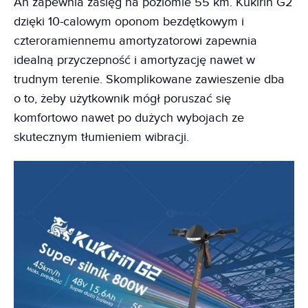
Ah zapewnia zasięg na poziomie 55 km. Kukirin G2
dzięki 10-calowym oponom bezdętkowym i
czteroramiennemu amortyzatorowi zapewnia
idealną przyczepność i amortyzację nawet w
trudnym terenie. Skomplikowane zawieszenie dba
o to, żeby użytkownik mógł poruszać się
komfortowo nawet po dużych wybojach ze
skutecznym tłumieniem wibracji.