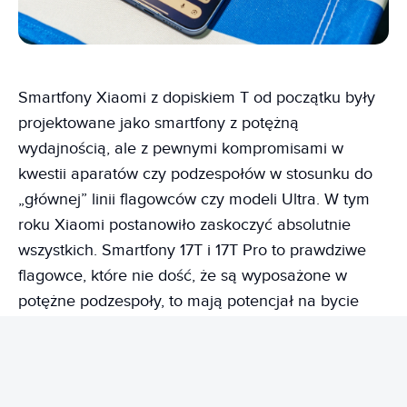
Smartfony Xiaomi z dopiskiem T od początku były
projektowane jako smartfony z potężną
wydajnością, ale z pewnymi kompromisami w
kwestii aparatów czy podzespołów w stosunku do
„głównej” linii flagowców czy modeli Ultra. W tym
roku Xiaomi postanowiło zaskoczyć absolutnie
wszystkich. Smartfony 17T i 17T Pro to prawdziwe
flagowce, które nie dość, że są wyposażone w
potężne podzespoły, to mają potencjał na bycie
hitem sprzedaży w swoich segmentach. Już
tłumaczę dlaczego.