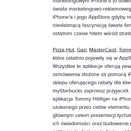
marketingowym iPhone'a to dowó
świata marketingowo-reklamowego
iPhone'a i jego AppStore gdyby n
niesłabnącą fascynacją świata fe
ostatnim czasie hitem wśród stra
Pizza Hut
,
Gap
,
MasterCard
,
Tomm
które ostatnio pojawiły się w Ap
Wszystkie te aplikacje oferują pew
zamówienia złożone za pomocą iPh
sklepu oferującego rabaty dla kl
myStarbucks zaprosisz przyjaciół, 
aplikacja Tommy Hilifiger na iPho
szukanego przez ciebie elementu 
głównym celem prezentacji tychż
ich świadomości oraz budowanie 