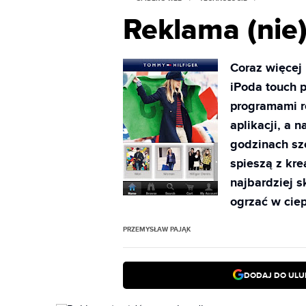
Reklama (nie
Coraz więcej
iPoda touch p
programami ro
aplikacji, a 
godzinach sz
spieszą z kre
najbardziej s
ogrzać w ciep
PRZEMYSŁAW PAJĄK
DODAJ DO ULU