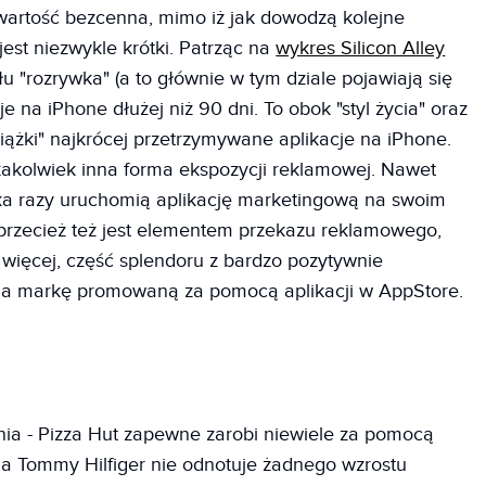
wartość bezcenna, mimo iż jak dowodzą kolejne
jest niezwykle krótki. Patrząc na
wykres Silicon Alley
iału "rozrywka" (a to głównie w tym dziale pojawiają się
 na iPhone dłużej niż 90 dni. To obok "styl życia" oraz
siążki" najkrócej przetrzymywane aplikacje na iPhone.
akakolwiek inna forma ekspozycji reklamowej. Nawet
lka razy uruchomią aplikację marketingową na swoim
ra przecież też jest elementem przekazu reklamowego,
 więcej, część splendoru z bardzo pozytywnie
 na markę promowaną za pomocą aplikacji w AppStore.
nia - Pizza Hut zapewne zarobi niewiele za pomocą
 a Tommy Hilfiger nie odnotuje żadnego wzrostu