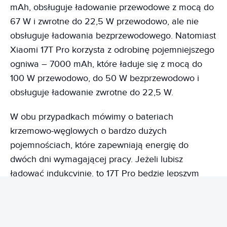
mAh, obsługuje ładowanie przewodowe z mocą do
67 W i zwrotne do 22,5 W przewodowo, ale nie
obsługuje ładowania bezprzewodowego. Natomiast
Xiaomi 17T Pro korzysta z odrobinę pojemniejszego
ogniwa – 7000 mAh, które ładuje się z mocą do
100 W przewodowo, do 50 W bezprzewodowo i
obsługuje ładowanie zwrotne do 22,5 W.
W obu przypadkach mówimy o bateriach
krzemowo-węglowych o bardzo dużych
pojemnościach, które zapewniają energię do
dwóch dni wymagającej pracy. Jeżeli lubisz
ładować indukcyjnie, to 17T Pro będzie lepszym
wyborem. Jeżeli natomiast nie jest to dla ciebie
ważne, bo wolisz ładowanie kablem, to 17T również
sprawdzi się w codziennym użytkowaniu.