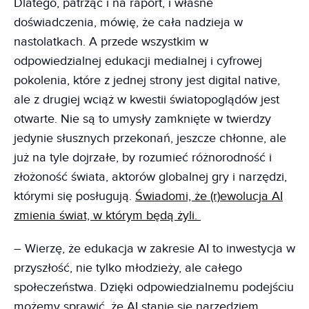
Dlatego, patrząc i na raport, i własne
doświadczenia, mówię, że cała nadzieja w
nastolatkach. A przede wszystkim w
odpowiedzialnej edukacji medialnej i cyfrowej
pokolenia, które z jednej strony jest digital native,
ale z drugiej wciąż w kwestii światopoglądów jest
otwarte. Nie są to umysły zamknięte w twierdzy
jedynie słusznych przekonań, jeszcze chłonne, ale
już na tyle dojrzałe, by rozumieć różnorodność i
złożoność świata, aktorów globalnej gry i narzędzi,
którymi się posługują.
Świadomi, że (r)ewolucja AI
zmienia świat, w którym będą żyli.
– Wierzę, że edukacja w zakresie AI to inwestycja w
przyszłość, nie tylko młodzieży, ale całego
społeczeństwa. Dzięki odpowiedzialnemu podejściu
możemy sprawić, że AI stanie się narzędziem