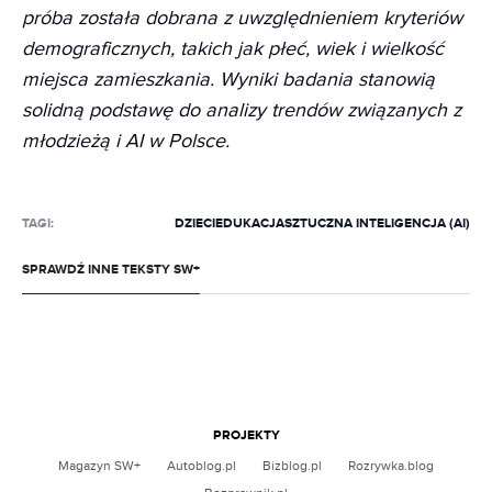
próba została dobrana z uwzględnieniem kryteriów
demograficznych, takich jak płeć, wiek i wielkość
miejsca zamieszkania. Wyniki badania stanowią
solidną podstawę do analizy trendów związanych z
młodzieżą i AI w Polsce.
TAGI:
DZIECI
EDUKACJA
SZTUCZNA INTELIGENCJA (AI)
SPRAWDŹ INNE TEKSTY SW+
OPROGRAMOWANIE
05.08.2026 07:26
Banalni średniacy. Kto nam zabrał wstyd z
TECHNOLOGIE
03.08.2026 06:27
pierwszego razu?
Zrównoważona turystyka to ściema. Wydajemy
miliony i nie mierzymy efektów
PROJEKTY
MICHAŁ CHUDOLIŃSKI
Magazyn SW+
Autoblog.pl
Bizblog.pl
Rozrywka.blog
BARTOSZ KICIOR