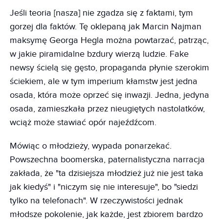
Jeśli teoria [nasza] nie zgadza się z faktami, tym
gorzej dla faktów. Tę oklepaną jak Marcin Najman
maksymę Georga Hegla można powtarzać, patrząc,
w jakie piramidalne bzdury wierzą ludzie. Fake
newsy ścielą się gęsto, propaganda płynie szerokim
ściekiem, ale w tym imperium kłamstw jest jedna
osada, która może oprzeć się inwazji. Jedna, jedyna
osada, zamieszkała przez nieugiętych nastolatków,
wciąż może stawiać opór najeźdźcom.
Mówiąc o młodzieży, wypada ponarzekać.
Powszechna boomerska, paternalistyczna narracja
zakłada, że "ta dzisiejsza młodzież już nie jest taka
jak kiedyś" i "niczym się nie interesuje", bo "siedzi
tylko na telefonach". W rzeczywistości jednak
młodsze pokolenie, jak każde, jest zbiorem bardzo