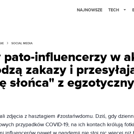
NAJNOWSZE
TECH
GIE
SOCIAL MEDIA
 pato-influencerzy w ak
zą zakazy i przesyłaj
ę słońca" z egzotyczn
li zdjęcia z hasztagiem #zostańwdomu. Dziś, gdy dzienn
owych przypadków COVID-19, na ich kontach królują fotki
 influencerów nawet w pandemii nie stoi nic więcej niż 