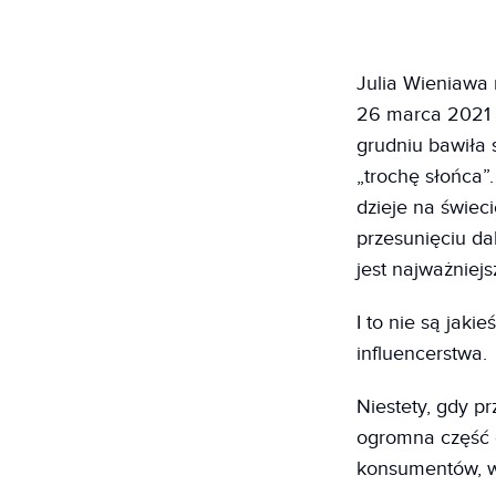
Julia Wieniawa 
26 marca 2021 r
grudniu bawiła 
„trochę słońca”
dzieje na świeci
przesunięciu da
jest najważniejs
I to nie są jak
influencerstwa.
Niestety, gdy p
ogromna część c
konsumentów, w