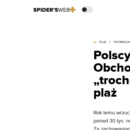
PLUS
TECHNOLO
Polscy
Obchod
„troch
plaż
Rok temu wrzuca
ponad 30 tys. n
Za zachowaniami