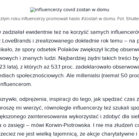
złym roku influencerzy promowali hasło #zostań w domu. Fot. Shutte
w zadziałał ewidentnie też na korzyść samych influencer
z LoveBrands i zrealizowanego dokładnie rok temu – na 
nikało, że spory odsetek Polaków zwiększył
liczbę obser
owych i znanych ludzi. Najbardziej żądni takich treści by
-23 lata), z których aż 53,1 proc. zadeklarowało obserwow
diach społecznościowych. Ale millenialsi (niemal 50 proc.
i influencerom.
ozrywki, odprężenia, inspiracji do tego, jak spędzać czas
roszę mi wierzyć, równolegle influencerzy też szukali sp
kszonego zainteresowania wykorzystać i zdobyć dla sieb
 o zasięgi – mówi Korwin-Piotrowska. I nie ma złudzeń co
zecież nie jest wielką tajemnicą, że akcje charytatywne i