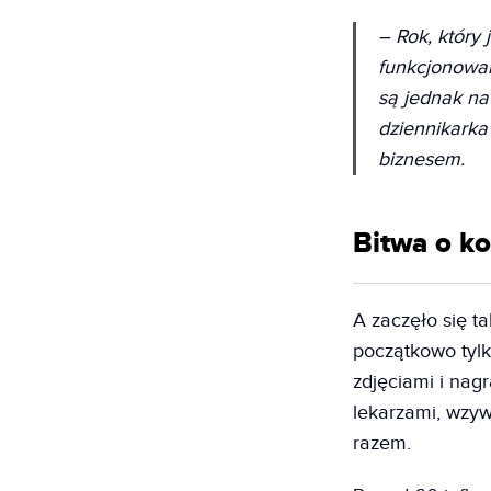
– Rok, który
funkcjonowani
są jednak na
dziennikarka
biznesem.
Bitwa o k
A zaczęło się t
początkowo tylk
zdjęciami i nagr
lekarzami, wzyw
razem.