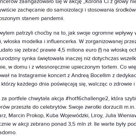
ncerów zaangażowało się w akcję „Korona Ci z głowy nie
wiście zachęcanie do samoizolacji i stosowania środkó
łoszonym stanem pandemii.
ytem patrzyli choćby na to, jak swoje ogromne wpływy 
i, włoska modelka i influencerka. W zorganizowanej przez
dało się zebrać prawie 4,5 miliona euro (!) na włoską oc
 urodziny synka świętowała inaczej niż dotychczas wszelk
ie, w domu i z własnoręcznie upieczonym tortem. Co więc
wał na Instagramie koncert z Andreą Bocellim z dedykac
, którzy każdego dnia poświęcają się, walcząc o zdrowie i
i za portfele chwytała akcja #hot16challenge2, która szy
rów przeszła do celebrytów. Swoje zwrotki dorzucili m.in.
arz, Marcin Prokop, Kuba Wojewódzki, Liroy, Julia Wieni
znie w akcji zebrano ponad 3,5 mln zł. Ile warte były pod
iadomo.