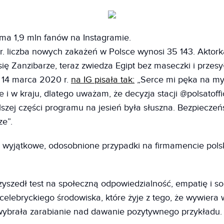
ma 1,9 mln fanów na Instagramie.
. liczba nowych zakażeń w Polsce wynosi 35 143. Aktork
się Zanzibarze, teraz zwiedza Egipt bez maseczki i przes
. 14 marca 2020 r.
na IG pisała tak:
„Serce mi pęka na myś
e i w kraju, dlatego uważam, że decyzja stacji @polsatoffi
lszej części programu na jesień była słuszna. Bezpieczeń
ze”.
ieś wyjątkowe, odosobnione przypadki na firmamencie pols
rzyszedł test na społeczną odpowiedzialność, empatię i so
elebryckiego środowiska, które żyje z tego, że wywiera
ybrała zarabianie nad dawanie pozytywnego przykładu.