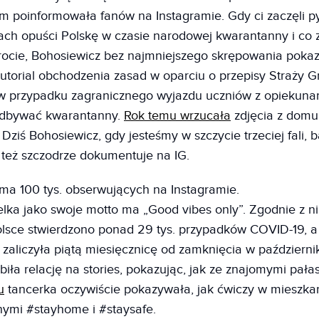
m poinformowała fanów na Instagramie. Gdy ci zaczęli p
ach opuści Polskę w czasie narodowej kwarantanny i co 
rocie, Bohosiewicz bez najmniejszego skrępowania poka
 tutorial obchodzenia zasad w oparciu o przepisy Straży G
w przypadku zagranicznego wyjazdu uczniów z opiekuna
odbywać kwarantanny.
Rok temu wrzucała
zdjęcia z domu
ziś Bohosiewicz, gdy jesteśmy w szczycie trzeciej fali, b
 też szczodrze dokumentuje na IG.
ma 100 tys. obserwujących na Instagramie.
lka jako swoje motto ma „Good vibes only”. Zgodnie z 
olsce stwierdzono ponad 29 tys. przypadków COVID-19, a
zaliczyła piątą miesięcznicę od zamknięcia w październi
obiła relację na stories, pokazując, jak ze znajomymi pał
u
tancerka oczywiście pokazywała, jak ćwiczy w mieszkan
nymi #stayhome i #staysafe.