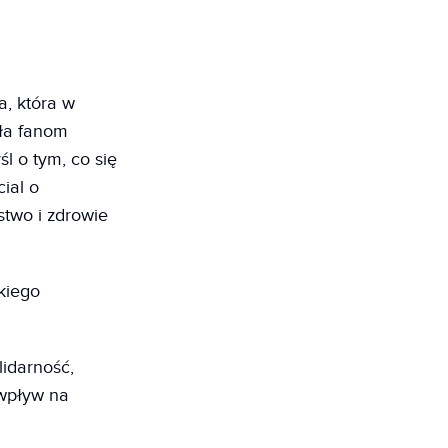
a, która w
yła fanom
l o tym, co się
cial o
stwo i zdrowie
kiego
lidarność,
 wpływ na