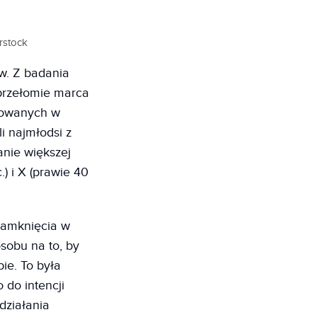
rstock
ów. Z badania
przełomie marca
wowanych w
li najmłodsi z
anie większej
) i X (prawie 40
 zamknięcia w
osobu na to, by
ie. To była
 do intencji
 działania