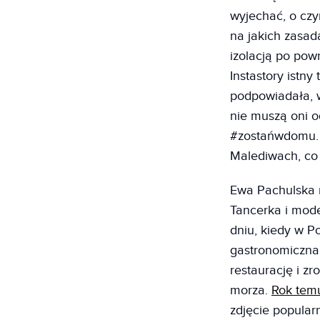
wyjechać, o czy
na jakich zasad
izolacją po pow
Instastory istny
podpowiadała, 
nie muszą oni 
#zostańwdomu. D
Malediwach, co
Ewa Pachulska 
Tancerka i mode
dniu, kiedy w P
gastronomiczna 
restaurację i zr
morza.
Rok tem
zdjęcie popular