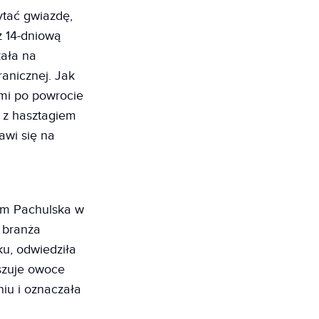
ytać gwiazdę,
z 14-dniową
zała na
ranicznej. Jak
mi po powrocie
 z hasztagiem
awi się na
nim Pachulska w
 branża
ku, odwiedziła
aszuje owoce
iu i oznaczała