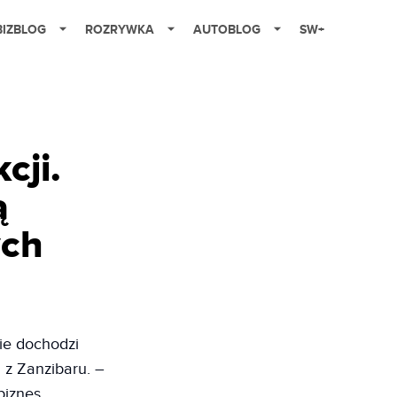
BIZBLOG
ROZRYWKA
AUTOBLOG
SW+
cji.
ą
ych
ie dochodzi
 z Zanzibaru. –
biznes
.