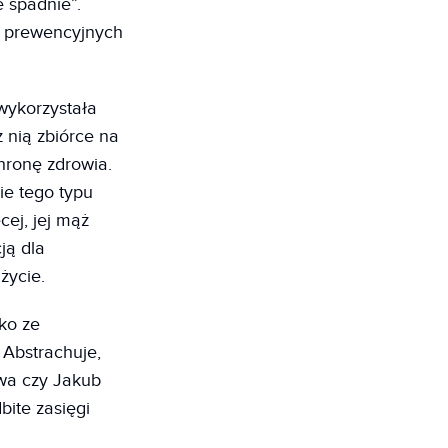
 spadnie”.
w prewencyjnych
wykorzystała
 nią zbiórce na
hronę zdrowia.
ie tego typu
ej, jej mąż
ją dla
 życie.
bko ze
 Abstrachuje,
awa czy Jakub
bite zasięgi