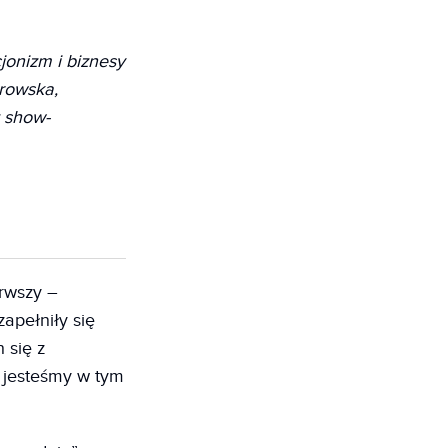
cjonizm i biznesy
trowska,
z show-
erwszy –
apełniły się
 się z
 jesteśmy w tym