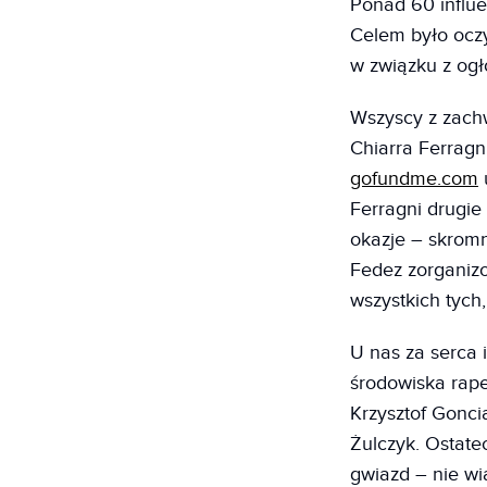
Ponad 60 influe
Celem było oczy
w związku z og
Wszyscy z zachw
Chiarra Ferragn
gofundme.com
u
Ferragni drugie
okazje – skromn
Fedez zorganizo
wszystkich tych
U nas za serca 
środowiska rape
Krzysztof Gonci
Żulczyk. Ostatec
gwiazd – nie w