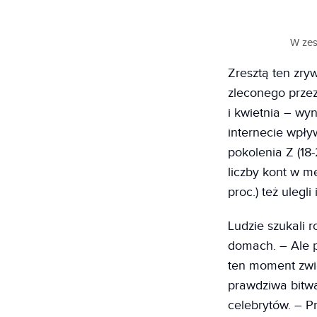
W zes
Zresztą ten zry
zleconego prze
i kwietnia – wy
internecie wpływ
pokolenia Z (18
liczby kont w me
proc.) też ulegl
Ludzie szukali r
domach. – Ale p
ten moment zwię
prawdziwa bitwa
celebrytów. – Pr