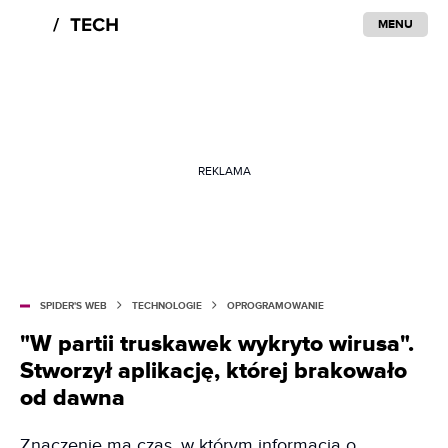
MENU
REKLAMA
SPIDER'S WEB
TECHNOLOGIE
OPROGRAMOWANIE
"W partii truskawek wykryto wirusa".
Stworzył aplikację, której brakowało
od dawna
Znaczenie ma czas, w którym informacja o