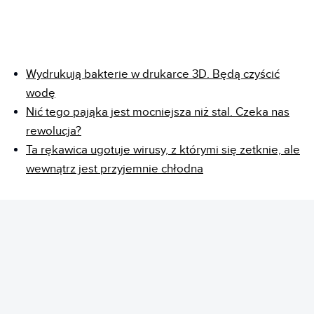
Wydrukują bakterie w drukarce 3D. Będą czyścić
wodę
Nić tego pająka jest mocniejsza niż stal. Czeka nas
rewolucja?
Ta rękawica ugotuje wirusy, z którymi się zetknie, ale
wewnątrz jest przyjemnie chłodna
REKLAMA