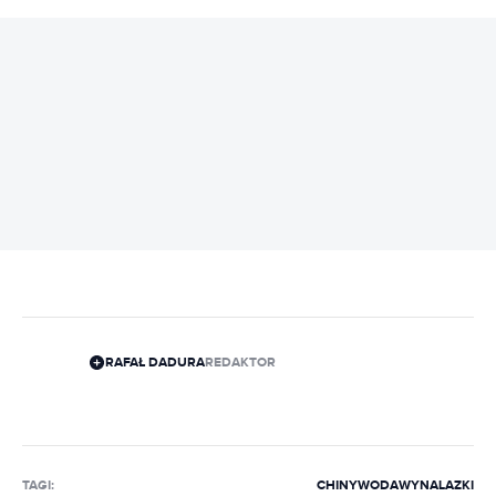
REKLAMA
RAFAŁ DADURA
REDAKTOR
TAGI:
CHINY
WODA
WYNALAZKI