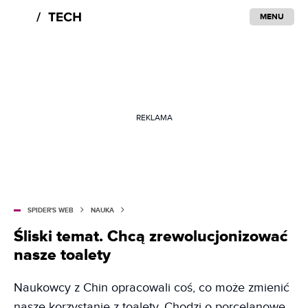
MENU
REKLAMA
SPIDER'S WEB
NAUKA
Śliski temat. Chcą zrewolucjonizować
nasze toalety
Naukowcy z Chin opracowali coś, co może zmienić
nasze korzystanie z toalety. Chodzi o porcelanowe