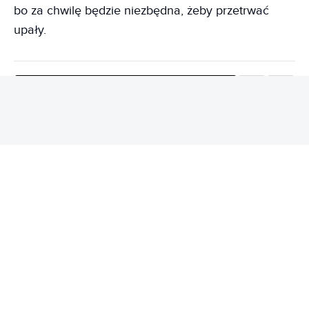
bo za chwilę będzie niezbędna, żeby przetrwać
upały.
DODAJ DO ULUBIONYCH W GOOGLE
Na dworze robi się gorąco, ale i w świecie