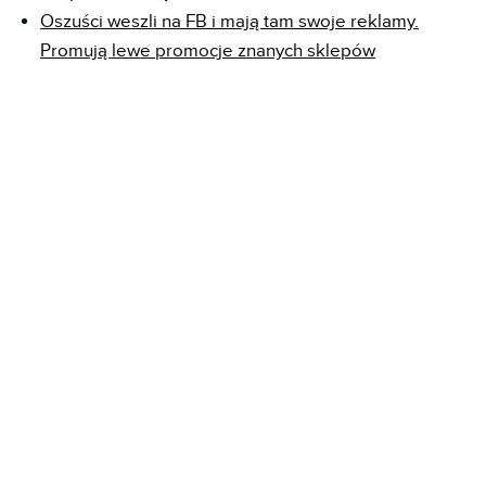
Oszuści weszli na FB i mają tam swoje reklamy.
Promują lewe promocje znanych sklepów