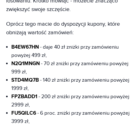
losowaniu. Krótko mówiąc - możecie znacząco
zwiększyć swoje szczęście.
Oprócz tego macie do dyspozycji kupony, które
obniżają wartość zamówień:
B4EW67HN
- daje 40 zł zniżki przy zamówieniu
powyżej 499 zł,
N2Q1MNGN
- 70 zł zniżki przy zamówieniu powyżej
999 zł,
STD4MQ7B
- 140 zł zniżki przy zamówieniu powyżej
1999 zł,
FPZBADD1
- 200 zł zniżki przy zamówieniu powyżej
2999 zł,
FU5QILC6
- 6 proc. zniżki przy zamówieniu powyżej
3999 zł,