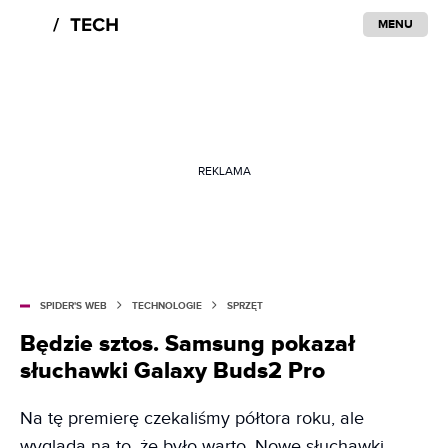
MENU
REKLAMA
SPIDER'S WEB
TECHNOLOGIE
SPRZĘT
Będzie sztos. Samsung pokazał
słuchawki Galaxy Buds2 Pro
Na tę premierę czekaliśmy półtora roku, ale
wygląda na to, że było warto. Nowe słuchawki