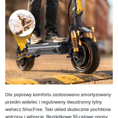
Dla poprawy komfortu zastosowano amortyzowany
przedni widelec i regulowany dwustronny tylny
wahacz ShocFree. Taki układ skutecznie pochłania
wstrząsy i wibracje. Bezdętkowe 10-calowe opony