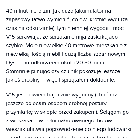
40 minut nie brzmi jak dużo (akumulator na
zapasowy łatwo wymienić, co dwukrotnie wydłuża
czas na odkurzanie), tym niemniej wygoda i moc
V15 sprawiają, że sprzątanie mija zaskakująco
szybko. Moje niewielkie 40-metrowe mieszkanie z
niewielką ilością mebli i dużą liczbą szpar nowym
Dysonem odkurzałem około 20-30 minut.
Starannie pilnując czy czujnik pokazuje jeszcze
jakieś drobiny – więc i sprzątałem dokładnie.
V15 jest bowiem bajecznie wygodny (choć raz
jeszcze polecam osobom drobnej postury
przymiarkę w sklepie przed zakupem). Ściągam go
z wieszaka – w pełni naładowanego, bo ów
wieszak ułatwia poprowadzenie do niego ładowarki
– i od razu mogę sprzątać. Bez kabli, bez targania