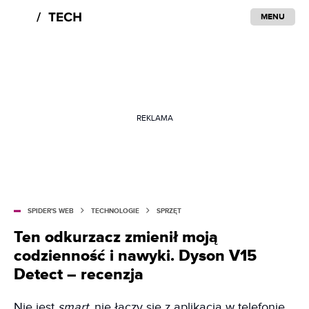
MENU
REKLAMA
SPIDER'S WEB
TECHNOLOGIE
SPRZĘT
Ten odkurzacz zmienił moją
codzienność i nawyki. Dyson V15
Detect – recenzja
Nie jest
smart
, nie łączy się z aplikacją w telefonie,