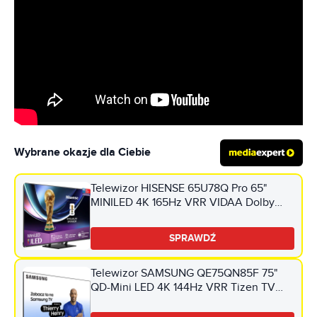
Wybrane okazje dla Ciebie
Telewizor HISENSE 65U78Q Pro 65"
MINILED 4K 165Hz VRR VIDAA Dolby
Vision Dolby Atmos HDMI 2.1
SPRAWDŹ
Telewizor SAMSUNG QE75QN85F 75"
QD-Mini LED 4K 144Hz VRR Tizen TV
Dolby Atmos HDMI 2.1