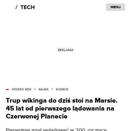
MENU
REKLAMA
SPIDER'S WEB
NAUKA
KOSMOS
Trup wikinga do dziś stoi na Marsie.
45 lat od pierwszego lądowania na
Czerwonej Planecie
Pierwotnie miał wylądować w 200. rocznicę