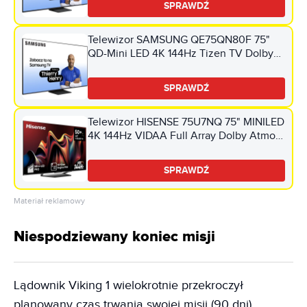
SPRAWDŹ
Telewizor SAMSUNG QE75QN80F 75"
QD-Mini LED 4K 144Hz Tizen TV Dolby
Atmos HDMI 2.1
SPRAWDŹ
Telewizor HISENSE 75U7NQ 75" MINILED
4K 144Hz VIDAA Full Array Dolby Atmos
Dolby Vision HDMI 2.1
SPRAWDŹ
Materiał reklamowy
Niespodziewany koniec misji
Lądownik Viking 1 wielokrotnie przekroczył
planowany czas trwania swojej misji (90 dni).