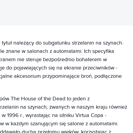
 tytuł należący do subgatunku strzelanin na szynach.
le znane w salonach z automatami. Ich specyfika
ekranem nie steruje bezpośrednio bohaterem w
uje do pojawiających się na ekranie przeciwników -
ecjalne akcesorium przypominające broń, podłączone
pów The House of the Dead to jeden z
trzelanin na szynach, zwanych w naszym kraju również
 w 1996 r., wyrastając na silniku Virtua Copa -
ntów w każdym szanującym się salonie z automatami.
oddawało ducha przełomu wieków, korzystając z