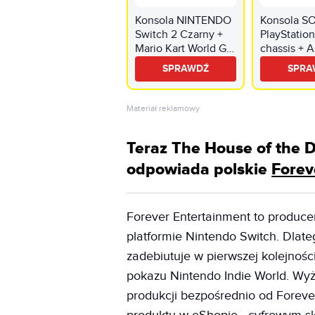
Konsola NINTENDO
Konsola S
Switch 2 Czarny +
PlayStation
Mario Kart World Gra
chassis + A
NINTENDO SWITCH
Gra PS5
SPRAWDŹ
SPRA
2 + Torba VENOM
VS4935 do
Nintendo
Materiał reklamowy
Switch/Switch
2/Switch Oled
Teraz The House of the D
Czarny
odpowiada polskie
Forev
Forever Entertainment to produce
platformie Nintendo Switch. Dlat
zadebiutuje w pierwszej kolejnoś
pokazu Nintendo Indie World. Wy
produkcji bezpośrednio od Foreve