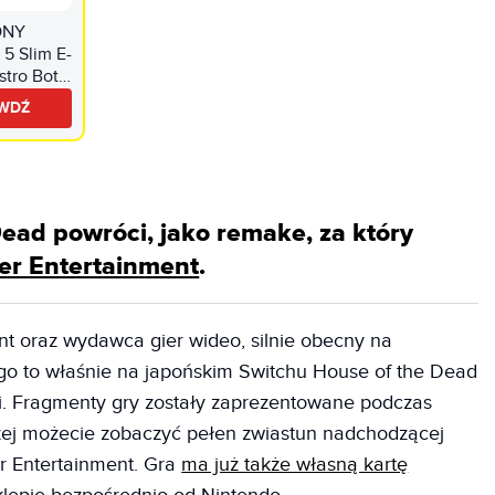
ONY
 5 Slim E-
stro Bot
WDŹ
ead powróci, jako remake, za który
er Entertainment
.
nt oraz wydawca gier wideo, silnie obecny na
ego to właśnie na japońskim Switchu House of the Dead
ci. Fragmenty gry zostały zaprezentowane podczas
żej możecie zobaczyć pełen zwiastun nadchodzącej
r Entertainment. Gra
ma już także własną kartę