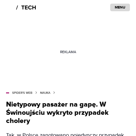
MENU
REKLAMA
SPIDER'S WEB
NAUKA
Nietypowy pasażer na gapę. W
Świnoujściu wykryto przypadek
cholery
Tak, w Polsce zanotowano pojedynczy przypadek