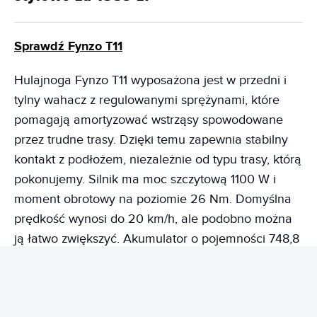
Sprawdź Fynzo T11
Hulajnoga Fynzo T11 wyposażona jest w przedni i
tylny wahacz z regulowanymi sprężynami, które
pomagają amortyzować wstrząsy spowodowane
przez trudne trasy. Dzięki temu zapewnia stabilny
kontakt z podłożem, niezależnie od typu trasy, którą
pokonujemy. Silnik ma moc szczytową 1100 W i
moment obrotowy na poziomie 26 Nm. Domyślna
prędkość wynosi do 20 km/h, ale podobno można
ją łatwo zwiększyć. Akumulator o pojemności 748,8
Wh (48 V, 15,6 Ah) zapewnia zasięg do 60 km, więc
hulajnoga świetnie sprawdzi się do codziennych
dojazdów do pracy czy szkoły.