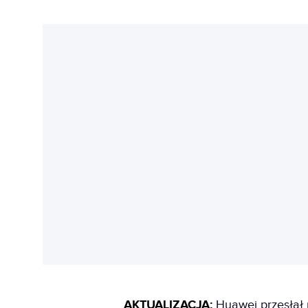
AKTUALIZACJA:
Huawei przesłał n