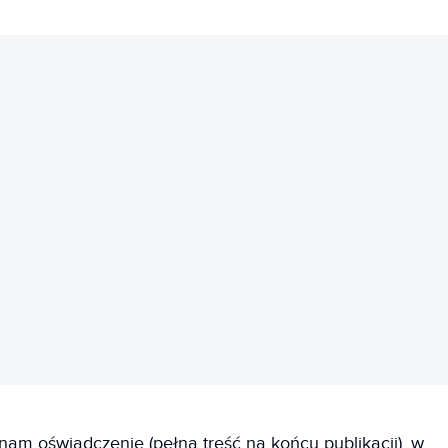
REKLAMA
am oświadczenie (pełna treść na końcu publikacji), w