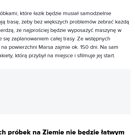
bkami, które łazik będzie musiał samodzielnie
oją trasę, żeby bez większych problemów zebrać każdą
wierdzą, że najprościej będzie wyposażyć maszynę w
e się zaplanowaniem całej trasy. Ze wstępnych
a na powierzchni Marsa zajmie ok. 150 dni. Na sam
iety, którą przybył na miejsce i sfilmuje jej start.
REKLAMA
ch próbek na Ziemie nie będzie łatwym