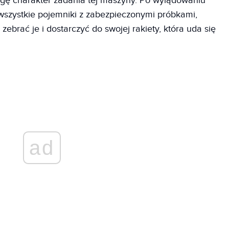
wagę charakter zadania tej maszyny. Po wylądowaniu
wszystkie pojemniki z zabezpieczonymi próbkami,
, zebrać je i dostarczyć do swojej rakiety, która uda się
ad