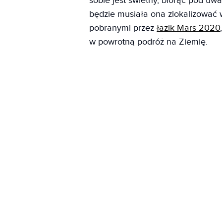
sobie jest świetny, biorąc pod u
będzie musiała ona zlokalizować 
pobranymi przez
łazik Mars 2020
w powrotną podróż na Ziemię.