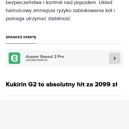
bezpieczeństwa i kontroli nad pojazdem. Układ
hamulcowy zmniejsza ryzyko zablokowania kół i
pomaga utrzymać stabilność.
SPRAWDŹ OFERTĘ
Ausom Gosoul 2 Pro
GEEKBUYING.PL
Kukirin G2 to absolutny hit za 2099 zł
Sprawdź Kukirin G2
Moc silnika wynosi 800 W, co pozwala na jazdę z
prędkością do 45 km/h. Bateria o pojemności 15,6