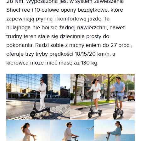
28 Nm. Wyposażona jest w system zawieszenia
ShocFree i 10-calowe opony bezdętkowe, które
zapewniają płynną i komfortową jazdę. Ta
hulajnoga nie boi się żadnej nawierzchni, nawet
trudny teren staje się dziecinnie prosty do
pokonania. Radzi sobie z nachyleniem do 27 proc.,
oferuje trzy tryby prędkości 10/15/20 km/h, a
kierowca może mieć masę aż 130 kg.