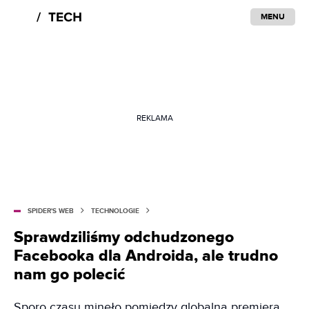
MENU
REKLAMA
SPIDER'S WEB
TECHNOLOGIE
Sprawdziliśmy odchudzonego
Facebooka dla Androida, ale trudno
nam go polecić
Sporo czasu minęło pomiędzy globalną premierą