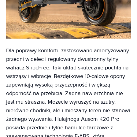
Dla poprawy komfortu zastosowano amortyzowany
przedni widelec i regulowany dwustronny tylny
wahacz ShocFree. Taki układ skutecznie pochłania
wstrząsy i wibracje. Bezdętkowe 10-calowe opony
zapewniają wysoką przyczepność i większą
odporność na przebicia. Żadna nawierzchnia nie
jest mu straszna. Możecie wyruszyć na szutry,
nierówne chodniki, ale i mieszany teren nie stanowi
żadnego wyzwania. Hulajnoga Ausom K20 Pro
posiada przednie i tylne hamulce tarczowe z
zaawansowaną technologią E-ABS, która