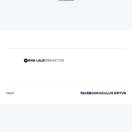
EWA LALIK
REDAKTOR
TAGI:
FACEBOOK
OCULUS RIFT
VR