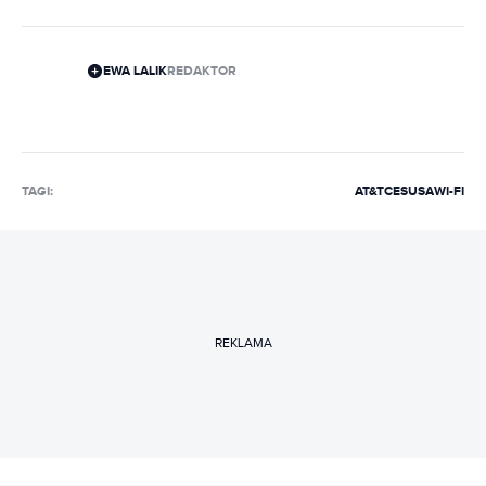
EWA LALIK
REDAKTOR
TAGI:
AT&T
CES
USA
WI-FI
REKLAMA