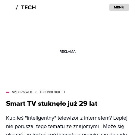
MENU
REKLAMA
SPIDER'S WEB
TECHNOLOGIE
Smart TV stuknęło już 29 lat
Kupiłeś "inteligentny" telewizor z internetem? Lepiej
nie poruszaj tego tematu ze znajomymi. Może się
okazać, że jesteś spóźniony/a o prawie trzy dekady.