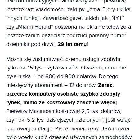
telekomunikacyjnych. Mimo wszystko – powtórzę
jeszcze raz: wiadomości, zakupy, „email”, gry i kilka
innych funkcji. Zawartość gazet takich jak „NYT”
czy „Miami Herald” dostępna na ekranie telewizora
jeszcze zanim gazeciarz podrzuci poranny numer
dziennika pod drzwi.
29 lat temu!
Można się zastanawiać, czemu usługa zdobyła
tylko ok. 15 tys. użytkowników. Owszem, cena nie
była niska – od 600 do 900 dolarów. Do tego
miesięczny abonament – 12 dolarów.
Zaraz,
przecież komputery osobiste szybko zdobyły
rynek, mimo że kosztowały znacznie więcej
.
Pierwszy Macintosh kosztował 2,5 tys. dolarów,
czyli ok. 5,2 tys. dzisiejszych „zielonych”, jeśli wziąć
pod uwagę inflację. Za te pieniądze w USA można
było wtedy kupić dziesięć używanych samochodów.