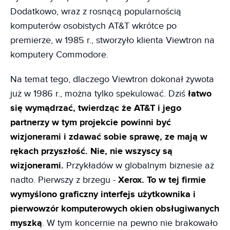
Dodatkowo, wraz z rosnącą popularnością
komputerów osobistych AT&T wkrótce po
premierze, w 1985 r., stworzyło klienta Viewtron na
komputery Commodore.
Na temat tego, dlaczego Viewtron dokonał żywota
już w 1986 r., można tylko spekulować. Dziś
łatwo
się wymądrzać, twierdząc że AT&T i jego
partnerzy w tym projekcie powinni być
wizjonerami i zdawać sobie sprawę, ze mają w
rękach przyszłość. Nie, nie wszyscy są
wizjonerami.
Przykładów w globalnym biznesie aż
nadto. Pierwszy z brzegu -
Xerox. To w tej firmie
wymyślono graficzny interfejs użytkownika
i
pierwowzór komputerowych okien obsługiwanych
myszką
. W tym koncernie na pewno nie brakowało