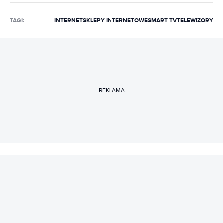
TAGI:
INTERNET
SKLEPY INTERNETOWE
SMART TV
TELEWIZORY
REKLAMA