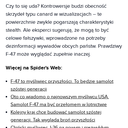
Czy to się uda? Kontrowersje budzi obecność
skrzydeł typu canard w wizualizacjach – te
powierzchnie zwykle pogarszają charakterystyki
stealth. Ale eksperci sugerują, że mogą to być
celowe fałszywki, wprowadzone na potrzeby
dezinformacji wywiadów obcych państw. Prawdziwy
F-47 może wyglądać zupełnie inaczej.
Więcej na Spider's Web:
F-47 to myśliwiec przyszłości. To będzie samolot
szóstej generacji
Oto co wiadomo o najnowszym myśliwcu USA.
Samolot F-47 ma być przełomem w lotnictwie
Kolejny kraj chce budować samolot szóstej
generacji. Tak wygląda broń przyszłości
Chiński myśliwiec J-36 na nowym i niezwykłym