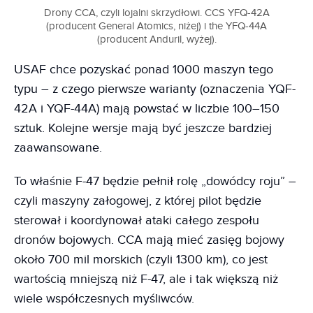
Drony CCA, czyli lojalni skrzydłowi. CCS YFQ-42A
(producent General Atomics, niżej) i the YFQ-44A
(producent Anduril, wyżej).
USAF chce pozyskać ponad 1000 maszyn tego
typu – z czego pierwsze warianty (oznaczenia YQF-
42A i YQF-44A) mają powstać w liczbie 100–150
sztuk. Kolejne wersje mają być jeszcze bardziej
zaawansowane.
To właśnie F-47 będzie pełnił rolę „dowódcy roju” –
czyli maszyny załogowej, z której pilot będzie
sterował i koordynował ataki całego zespołu
dronów bojowych. CCA mają mieć zasięg bojowy
około 700 mil morskich (czyli 1300 km), co jest
wartością mniejszą niż F-47, ale i tak większą niż
wiele współczesnych myśliwców.