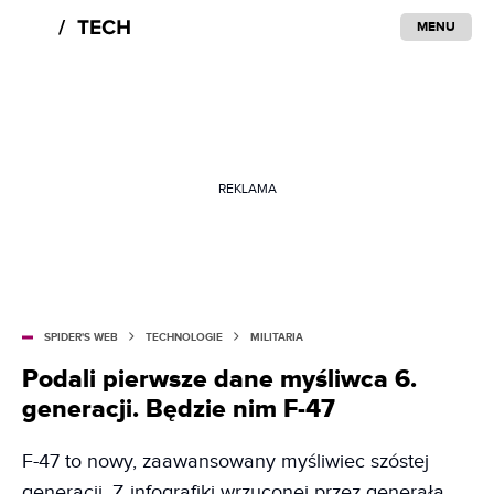
MENU
REKLAMA
SPIDER'S WEB
TECHNOLOGIE
MILITARIA
Podali pierwsze dane myśliwca 6.
generacji. Będzie nim F-47
F-47 to nowy, zaawansowany myśliwiec szóstej
generacji. Z infografiki wrzuconej przez generała