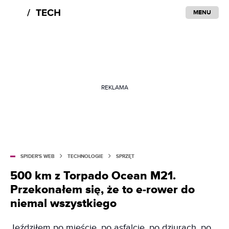
MENU
REKLAMA
SPIDER'S WEB
TECHNOLOGIE
SPRZĘT
500 km z Torpado Ocean M21.
Przekonałem się, że to e-rower do
niemal wszystkiego
Jeździłem po mieście, po asfalcie, po dziurach, po