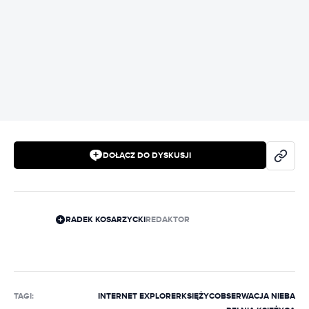
REKLAMA
DOŁĄCZ DO DYSKUSJI
RADEK KOSARZYCKI
REDAKTOR
TAGI:
INTERNET EXPLORER
KSIĘŻYC
OBSERWACJA NIEBA