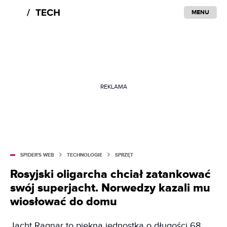
MENU
REKLAMA
SPIDER'S WEB
TECHNOLOGIE
SPRZĘT
Rosyjski oligarcha chciał zatankować
swój superjacht. Norwedzy kazali mu
wiosłować do domu
Jacht Ragnar to piękna jednostka o długości 68