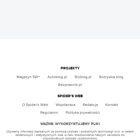
PROJEKTY
Magazyn SW+
Autoblog.pl
Bizblog.pl
Rozrywka.blog
Bezprawnik.pl
SPIDER’S WEB
O Spider's Web
Współpraca
Redakcja
Kontakt
Regulamin
Polityka prywatności
WAŻNE: WYKORZYSTUJEMY PLIKI
Używamy informacji zapisanych za pomocą cookies i podobnych technologii m.in. w celach
reklamowych i statystycznych oraz w celu dostosowania naszych serwisów do
indywidualnych potrzeb użytkowników.