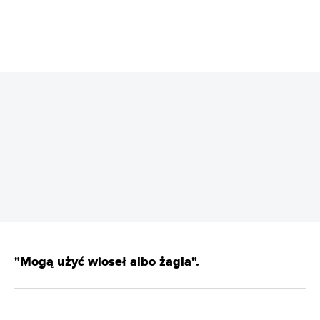
REKLAMA
"Mogą użyć wioseł albo żagla".