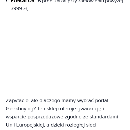
FU5QILC6
- 6 proc. zniżki przy zamówieniu powyżej
3999 zł,
Zapytacie, ale dlaczego mamy wybrać portal
Geekbuying? Ten sklep oferuje gwarancję i
wsparcie posprzedażowe zgodne ze standardami
Unii Europejskiej, a dzięki rozległej sieci