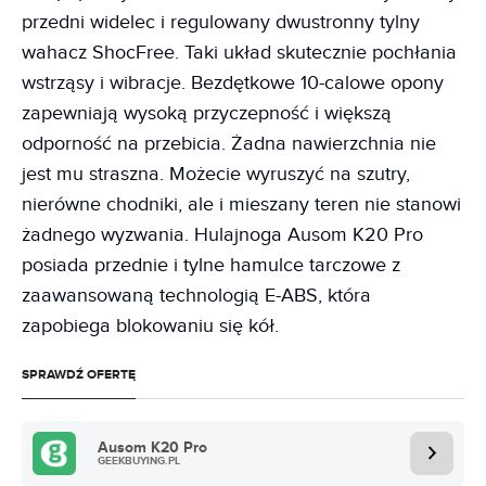
przedni widelec i regulowany dwustronny tylny
wahacz ShocFree. Taki układ skutecznie pochłania
wstrząsy i wibracje. Bezdętkowe 10-calowe opony
zapewniają wysoką przyczepność i większą
odporność na przebicia. Żadna nawierzchnia nie
jest mu straszna. Możecie wyruszyć na szutry,
nierówne chodniki, ale i mieszany teren nie stanowi
żadnego wyzwania. Hulajnoga Ausom K20 Pro
posiada przednie i tylne hamulce tarczowe z
zaawansowaną technologią E-ABS, która
zapobiega blokowaniu się kół.
SPRAWDŹ OFERTĘ
Ausom K20 Pro
GEEKBUYING.PL