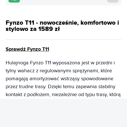
Fynzo T11 - nowocześnie, komfortowo i
stylowo za 1589 zł
Sprawdź Fynzo T11
Hulajnoga Fynzo T11 wyposażona jest w przedni i
tylny wahacz z regulowanymi sprężynami, które
pomagają amortyzować wstrząsy spowodowane
przez trudne trasy. Dzięki temu zapewnia stabilny
kontakt z podłożem, niezależnie od typu trasy, którą
pokonujemy. Silnik ma moc szczytową 1100 W i
moment obrotowy na poziomie 26 Nm. Domyślna
prędkość wynosi do 20 km/h, ale podobno można
ją łatwo zwiększyć. Akumulator o pojemności 748,8