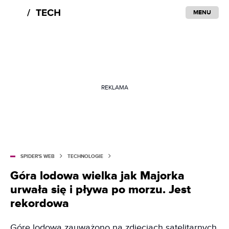
MENU
REKLAMA
SPIDER'S WEB
TECHNOLOGIE
Góra lodowa wielka jak Majorka
urwała się i pływa po morzu. Jest
rekordowa
Górę lodową zauważono na zdjęciach satelitarnych