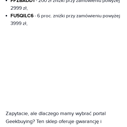
FPZBADD1
- 200 zł zniżki przy zamówieniu powyżej
2999 zł,
FU5QILC6
- 6 proc. zniżki przy zamówieniu powyżej
3999 zł,
Zapytacie, ale dlaczego mamy wybrać portal
Geekbuying? Ten sklep oferuje gwarancję i