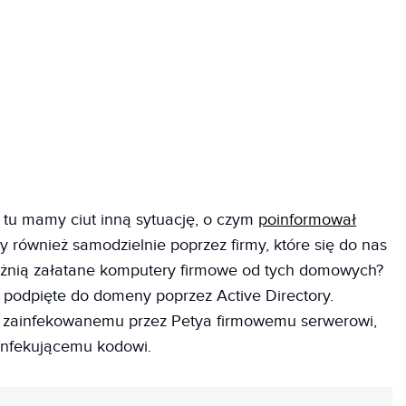
, tu mamy ciut inną sytuację, o czym
poinformował
my również samodzielnie poprzez firmy, które się do nas
różnią załatane komputery firmowe od tych domowych?
 podpięte do domeny poprzez Active Directory.
ą zainfekowanemu przez Petya firmowemu serwerowi,
infekującemu kodowi.