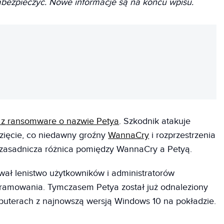
zabezpieczyć. Nowe informacje są na końcu wpisu.
REKLAMA
 z ransomware o nazwie Petya
. Szkodnik atakuje
zięcie, co niedawny groźny
WannaCry
i rozprzestrzenia
 zasadnicza różnica pomiędzy WannaCry a Petyą.
wał lenistwo użytkowników i administratorów
gramowania. Tymczasem Petya został już odnaleziony
puterach z najnowszą wersją Windows 10 na pokładzie.