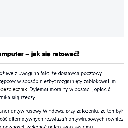
REKLAMA
mputer – jak się ratować?
żliwe z uwagi na fakt, że dostawca pocztowy
tępców w sposób niezbyt rozgarnięty zablokował im
ebezpiecznik
. Dylemat moralny w postaci „opłacić
ika siłą rzeczy.
aner antywirusowy Windows, przy założeniu, że ten był
zość alternatywnych rozwiązań antywirusowych również
dla pewności, wykonać pełen skan systemu