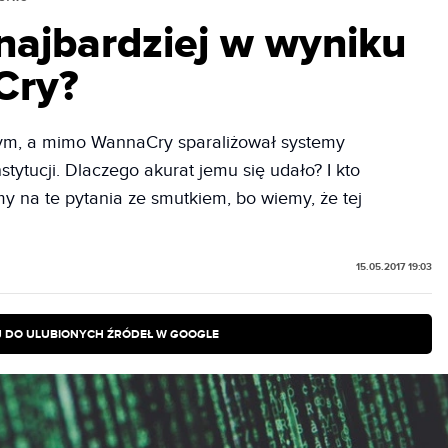
 najbardziej w wyniku
Cry?
ym, a mimo WannaCry sparaliżował systemy
tytucji. Dlaczego akurat jemu się udało? I kto
 na te pytania ze smutkiem, bo wiemy, że tej
15.05.2017 19:03
 DO ULUBIONYCH ŹRÓDEŁ W GOOGLE